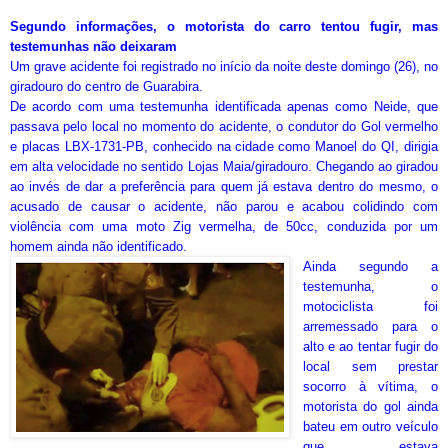
Segundo informações, o motorista do carro tentou fugir, mas
testemunhas não deixaram
Um grave acidente foi registrado no início da noite deste domingo (26), no
giradouro do centro de Guarabira.
De acordo com uma testemunha identificada apenas como Neide, que
passava pelo local no momento do acidente, o condutor do Gol vermelho
e placas LBX-1731-PB, conhecido na cidade como Manoel do QI, dirigia
em alta velocidade no sentido Lojas Maia/giradouro. Chegando ao giradou
ao invés de dar a preferência para quem já estava dentro do mesmo, o
acusado de causar o acidente, não parou e acabou colidindo com
violência com uma moto Zig vermelha, de 50cc, conduzida por um
homem ainda não identificado.
Ainda segundo a
testemunha, o
motociclista foi
arremessado para o
alto e ao tentar fugir do
local sem prestar
socorro à vítima, o
motorista do gol ainda
bateu em outro veículo
que estava