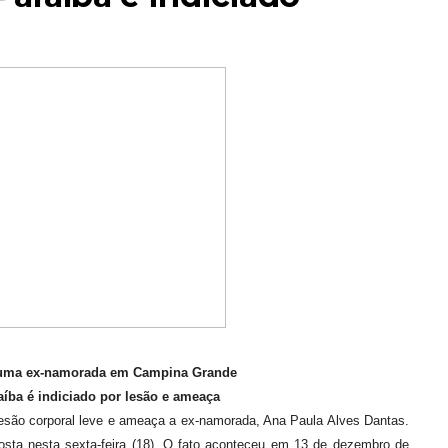
o uma ex-namorada em Campina Grande
íba é indiciado por lesão e ameaça
r lesão corporal leve e ameaça a ex-namorada, Ana Paula Alves Dantas.
osta nesta sexta-feira (18). O fato aconteceu em 13 de dezembro de