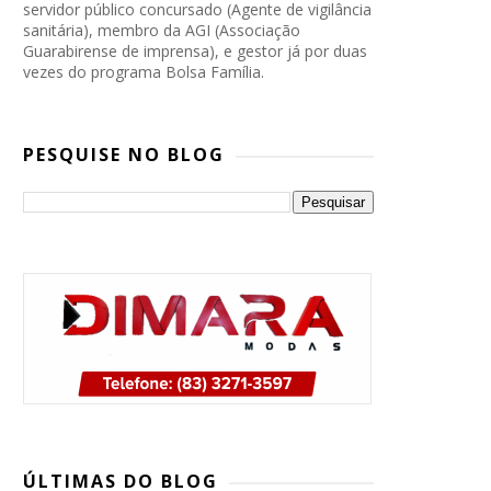
servidor público concursado (Agente de vigilância
sanitária), membro da AGI (Associação
Guarabirense de imprensa), e gestor já por duas
vezes do programa Bolsa Família.
PESQUISE NO BLOG
PP, PSB e Republicanos marcam
convenção conjunta para oficializar
ÚLTIMAS DO BLOG
candidatura de Lucas Ribeiro