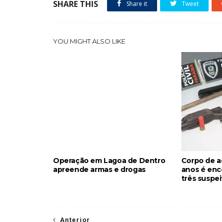
SHARE THIS
Share it
Tweet
YOU MIGHT ALSO LIKE
Operação em Lagoa de Dentro
Corpo de a
apreende armas e drogas
anos é enc
três suspe
Anterior