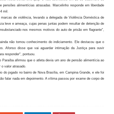
e pensões alimentícias atrasadas. Marcelinho responde em liberdade
4 mil.
ou marcas de violência, levando a delegada de Violência Doméstica de
reza leve e ameaça, cujas penas juntas podem resultar de detenção de
 consubstanciado nos mesmos motivos do auto de prisão em flagrante",
 ainda não tomou conhecimento do indiciamento. Ele destacou que o
es. Afonso disse que vai aguardar intimação da Justiça para ouvir
ara responder", pontuou.
 Paraíba afirmou que o atleta devia um ano de pensão alimentícia ao
r o valor atrasado.
io do jogado no bairro de Nova Brasília, em Campina Grande, e ele foi
 não falar nada em depoimento. A vítima passou por exame de corpo de