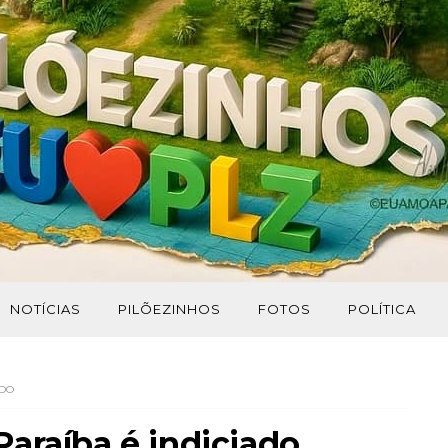
NOTÍCIAS
PILÕEZINHOS
FOTOS
POLÍTICA
ADO
araíba é indiciado