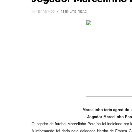
14 YEARS AGO
1 MINUTE
READ
Marcelinho teria agredid
Jogador Marcelinho Para
O jogador de futebol Marcelinho Paraíba foi indiciado po
A informação foi dada pela delegada Hertha de França C