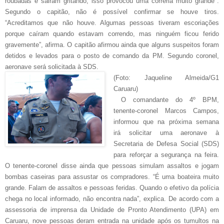
roubadas e sairam gritando, isso provocou uma correria muito grande".
Segundo o capitão, não é possível confirmar se houve tiros.
“Acreditamos que não houve. Algumas pessoas tiveram escoriações
porque caíram quando estavam correndo, mas ninguém ficou ferido
gravemente”, afirma. O capitão afirmou ainda que alguns suspeitos foram
detidos e levados para o posto de comando da PM. Segundo coronel,
aeronave será solicitada à SDS.
(Foto: Jaqueline Almeida/G1
Caruaru)
O comandante do 4º BPM,
tenente-coronel Marcos Campos,
informou que na próxima semana
irá solicitar uma aeronave à
Secretaria de Defesa Social (SDS)
para reforçar a segurança na feira.
O tenente-coronel disse ainda que pessoas simulam assaltos e jogam
bombas caseiras para assustar os compradores. “É uma boateira muito
grande. Falam de assaltos e pessoas feridas. Quando o efetivo da polícia
chega no local informado, não encontra nada”, explica. De acordo com a
assessoria de imprensa da Unidade de Pronto Atendimento (UPA) em
Caruaru, nove pessoas deram entrada na unidade após os tumultos na