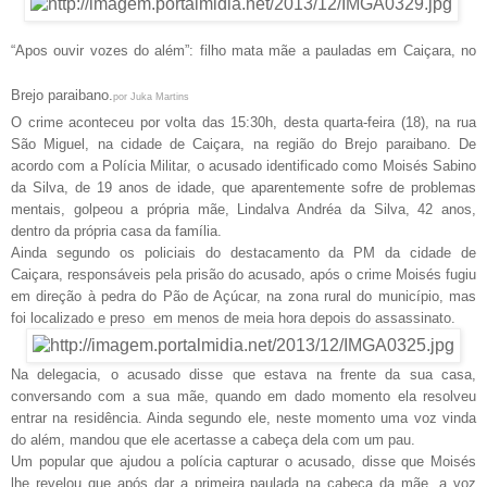
“Apos ouvir vozes do além”: filho mata mãe a pauladas em Caiçara, no
Brejo paraibano.
por Juka Martins
O crime aconteceu por volta das 15:30h, desta quarta-feira (18), na rua
São Miguel, na cidade de Caiçara, na região do Brejo paraibano. De
acordo com a Polícia Militar, o acusado identificado como Moisés Sabino
da Silva, de 19 anos de idade, que aparentemente sofre de problemas
mentais, golpeou a própria mãe, Lindalva Andréa da Silva, 42 anos,
dentro da própria casa da família.
Ainda segundo os policiais do destacamento da PM da cidade de
Caiçara, responsáveis pela prisão do acusado, após o crime Moisés fugiu
em direção à pedra do Pão de Açúcar, na zona rural do município, mas
foi localizado e preso em menos de meia hora depois do assassinato.
Na delegacia, o acusado disse que estava na frente da sua casa,
conversando com a sua mãe, quando em dado momento ela resolveu
entrar na residência. Ainda segundo ele, neste momento uma voz vinda
do além, mandou que ele acertasse a cabeça dela com um pau.
Um popular que ajudou a polícia capturar o acusado, disse que Moisés
lhe revelou que após dar a primeira paulada na cabeça da mãe, a voz