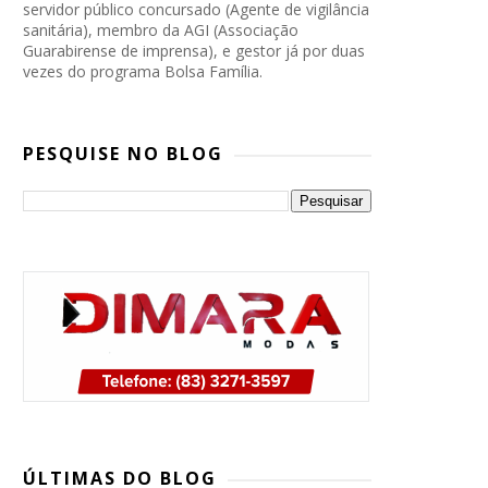
servidor público concursado (Agente de vigilância
sanitária), membro da AGI (Associação
Guarabirense de imprensa), e gestor já por duas
vezes do programa Bolsa Família.
PESQUISE NO BLOG
PP, PSB e Republicanos marcam
convenção conjunta para oficializar
ÚLTIMAS DO BLOG
candidatura de Lucas Ribeiro