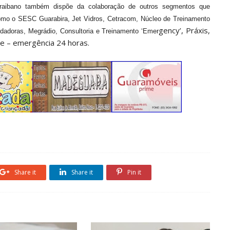
raibano também dispõe da colaboração de outros segmentos que
como o SESC Guarabira, Jet Vidros, Cetracom, Núcleo de Treinamento
gency’, Práxis,
idadoras, Megrádio, Consultoria e Treinamento ‘Emer
e – emergência 24 horas.
Share it
Share it
Pin it