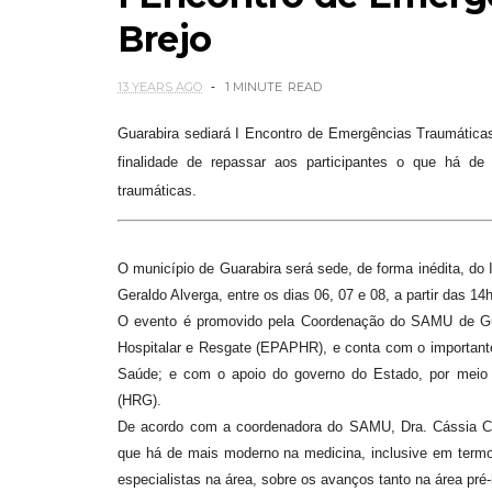
Brejo
13 YEARS AGO
1 MINUTE
READ
Guarabira sediará I Encontro de Emergências Traumáticas do Brejo Par
finalidade de repassar aos participantes o que há d
traumáticas.
O município de Guarabira será sede, de forma inédita, do
Geraldo Alverga, entre os dias 06, 07 e 08, a partir das 14
O evento é promovido pela Coordenação do SAMU de Gu
Hospitalar e Resgate (EPAPHR), e conta com o importante 
Saúde; e com o apoio do governo do Estado, por meio
(HRG).
De acordo com a coordenadora do SAMU, Dra. Cássia Cilen
que há de mais moderno na medicina, inclusive em termo
especialistas na área, sobre os avanços tanto na área pré-h