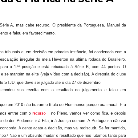
 Série A, mas cabe recurso. O presidente da Portuguesa, Manuel da
ento e falou em favorecimento.
os tribunais e, em decisão em primeira instância, foi condenada com a
escalação irregular do meia Héverton na última rodada do Brasileiro,
 para a 17ª posição e está rebaixada à Série B, com 44 pontos. O
 se mantém na elite (veja vídeo com a decisão). A diretoria do clube
o STJD, que deve ser julgado até o dia 27 de dezembro.
scondeu sua revolta com o resultado do julgamento e falou em
é que em 2010 não tiraram o título do Fluminense porque era imoral. E a
amos entrar com o
recurso
no Pleno, vamos ver como fica, e depois
de der. Podemos ir à Fifa, ir à Justiça comum. A Portuguesa não vai
concorda. A gente acata a decisão, mas vai rediscutir. Se for mantido,
ampo? Não é um absurdo mudar o resultado que nós lutamos tanto para