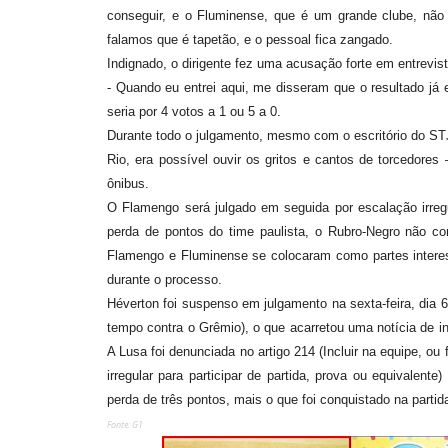
conseguir, e o Fluminense, que é um grande clube, não
falamos que é tapetão, e o pessoal fica zangado.
Indignado, o dirigente fez uma acusação forte em entrevis
- Quando eu entrei aqui, me disseram que o resultado já
seria por 4 votos a 1 ou 5 a 0.
Durante todo o julgamento, mesmo com o escritório do ST
Rio, era possível ouvir os gritos e cantos de torcedore
ônibus.
O Flamengo será julgado em seguida por escalação irregu
perda de pontos do time paulista, o Rubro-Negro não cor
Flamengo e Fluminense se colocaram como partes intere
durante o processo.
Héverton foi suspenso em julgamento na sexta-feira, dia
tempo contra o Grêmio), o que acarretou uma notícia de inf
A Lusa foi denunciada no artigo 214 (Incluir na equipe, o
irregular para participar de partida, prova ou equivalent
perda de três pontos, mais o que foi conquistado na part
Fonte: G1