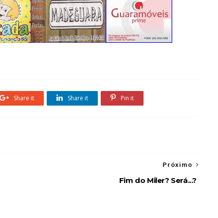
Share it
Share it
Pin it
Próximo
Fim do Miler? Será...?