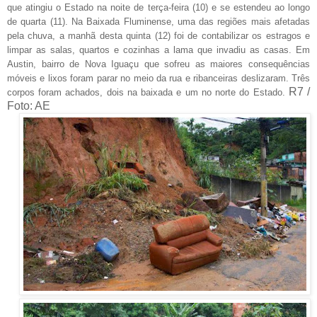
que atingiu o Estado na noite de terça-feira (10) e se estendeu ao longo
de quarta (11). Na Baixada Fluminense, uma das regiões mais afetadas
pela chuva, a manhã desta quinta (12) foi de contabilizar os estragos e
limpar as salas, quartos e cozinhas a lama que invadiu as casas. Em
Austin, bairro de Nova Iguaçu que sofreu as maiores consequências
móveis e lixos foram parar no meio da rua e ribanceiras deslizaram. Três
R7 /
corpos foram achados, dois na baixada e um no norte do Estado.
Foto: AE