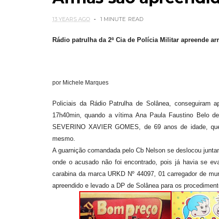
13 YEARS AGO
1 MINUTE
READ
Rádio patrulha da 2ª Cia de Polícia Militar apreende 
por Michele Marques
Policiais da Rádio Patrulha de Solânea, conseguiram 
17h40min, quando a vítima Ana Paula Faustino Belo de
SEVERINO XAVIER GOMES, de 69 anos de idade, que é 
mesmo.
A guarnição comandada pelo Cb Nelson se deslocou juntamen
onde o acusado não foi encontrado, pois já havia se eva
carabina da marca URKD Nº 44097, 01 carregador de muniç
apreendido e levado a DP de Solânea para os procedimento