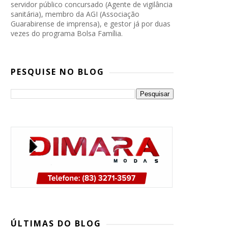
servidor público concursado (Agente de vigilância
sanitária), membro da AGI (Associação
Guarabirense de imprensa), e gestor já por duas
vezes do programa Bolsa Família.
PESQUISE NO BLOG
PP, PSB e Republicanos marcam
convenção conjunta para oficializar
ÚLTIMAS DO BLOG
candidatura de Lucas Ribeiro