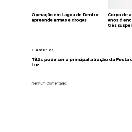
Operação em Lagoa de Dentro
Corpo de a
apreende armas e drogas
anos é enc
três suspe
Anterior
Titãs pode ser a principal atração da Festa 
Luz
Nenhum Comentário: