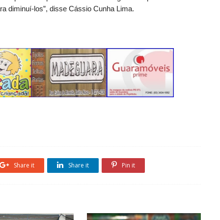
ara diminuí-los”, disse Cássio Cunha Lima.
Share it
Share it
Pin it