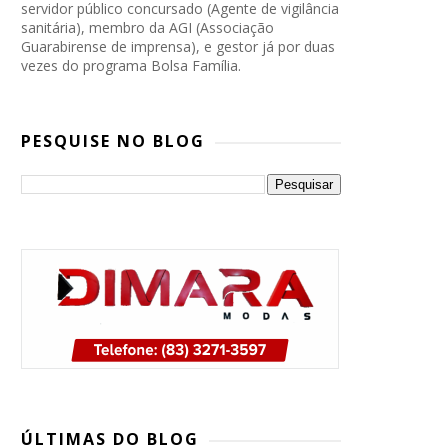
servidor público concursado (Agente de vigilância
sanitária), membro da AGI (Associação
Guarabirense de imprensa), e gestor já por duas
vezes do programa Bolsa Família.
PESQUISE NO BLOG
PP, PSB e Republicanos marcam
convenção conjunta para oficializar
ÚLTIMAS DO BLOG
candidatura de Lucas Ribeiro