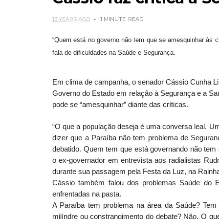
13 YEARS AGO
1 MINUTE
READ
“Quem está no governo não tem que se amesquinhar às crí
fala de dificuldades na Saúde e Segurança.
Em clima de campanha, o senador Cássio Cunha Lima
Governo do Estado em relação à Segurança e a Saú
pode se “amesquinhar” diante das críticas.
“O que a população deseja é uma conversa leal. Um
dizer que a Paraíba não tem problema de Segura
debatido. Quem tem que está governando não tem qu
o ex-governador em entrevista aos radialistas Rud
durante sua passagem pela Festa da Luz, na Rainha
Cássio também falou dos problemas Saúde do Es
enfrentadas na pasta.
A Paraíba tem problema na área da Saúde? Tem 
milíndre ou constrangimento do debate? Não. O qu