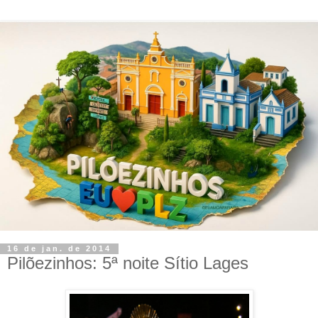
16 de jan. de 2014
Pilõezinhos: 5ª noite Sítio Lages