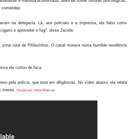
riamente e mantida acorrentada, além de sofrer torturas psicológicas.
s cometidas.
vam na delegacia. Lá, aos policiais e a imprensa, ela falou como
igarro e aproveitei e fugi”. disse Jaciele.
, zona rural de Pilõezinhos. O casal morava numa humilde residência
osa ele cortou de faca.
so pela polícia, que está em diligências. No vídeo abaixo, ela relata
os meses.
Postado por: Portal Mídia.net