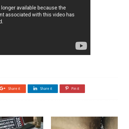
Share it
Share it
Pin it