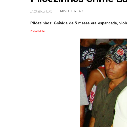
13 YEARS AGO
1 MINUTE
READ
Pilõezinhos: Grávida de 5 meses era espancada, vio
Portal Mídia.