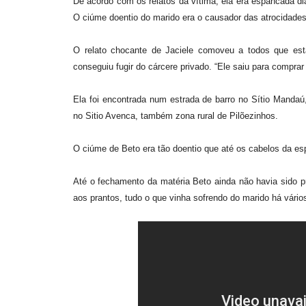
De acordo com os relatos da vítima, ela era espancada dia
O ciúme doentio do marido era o causador das atrocidade
O relato chocante de Jaciele comoveu a todos que esta
conseguiu fugir do cárcere privado. “Ele saiu para comprar c
Ela foi encontrada num estrada de barro no Sítio Mandaú
no Sitio Avenca, também zona rural de Pilõezinhos.
O ciúme de Beto era tão doentio que até os cabelos da esp
Até o fechamento da matéria Beto ainda não havia sido pre
aos prantos, tudo o que vinha sofrendo do marido há vári