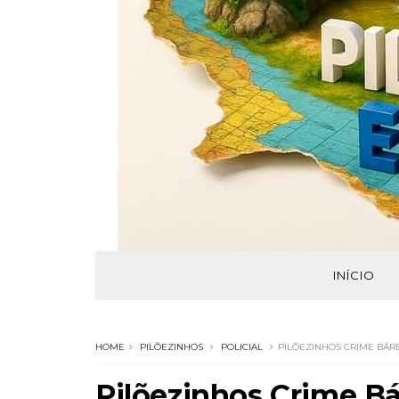
INÍCIO
HOME
PILÕEZINHOS
POLICIAL
PILÕEZINHOS CRIME BÁR
Pilõezinhos Crime Bá