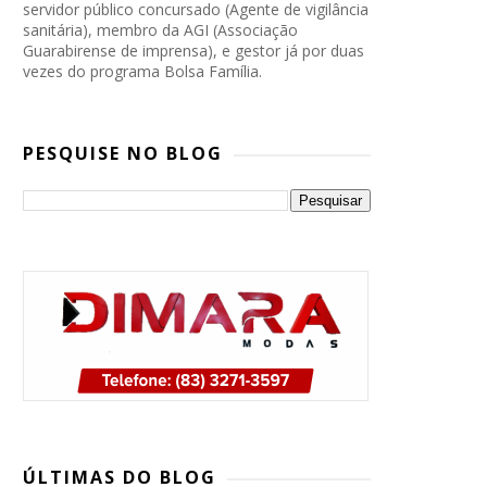
servidor público concursado (Agente de vigilância
sanitária), membro da AGI (Associação
Guarabirense de imprensa), e gestor já por duas
vezes do programa Bolsa Família.
PESQUISE NO BLOG
PP, PSB e Republicanos marcam
convenção conjunta para oficializar
ÚLTIMAS DO BLOG
candidatura de Lucas Ribeiro