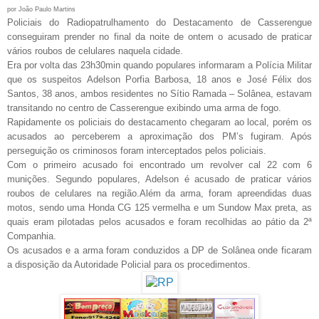
por João Paulo Martins
Policiais do Radiopatrulhamento do Destacamento de Casserengue
conseguiram prender no final da noite de ontem o acusado de praticar
vários roubos de celulares naquela cidade.
Era por volta das 23h30min quando populares informaram a Polícia Militar
que os suspeitos Adelson Porfia Barbosa, 18 anos e José Félix dos
Santos, 38 anos, ambos residentes no Sítio Ramada – Solânea, estavam
transitando no centro de Casserengue exibindo uma arma de fogo.
Rapidamente os policiais do destacamento chegaram ao local, porém os
acusados ao perceberem a aproximação dos PM’s fugiram. Após
perseguição os criminosos foram interceptados pelos policiais.
Com o primeiro acusado foi encontrado um revolver cal 22 com 6
munições. Segundo populares, Adelson é acusado de praticar vários
roubos de celulares na região.Além da arma, foram apreendidas duas
motos, sendo uma Honda CG 125 vermelha e um Sundow Max preta, as
quais eram pilotadas pelos acusados e foram recolhidas ao pátio da 2ª
Companhia.
Os acusados e a arma foram conduzidos a DP de Solânea onde ficaram
a disposição da Autoridade Policial para os procedimentos.