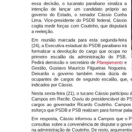
essa decisão, o tucanato paraibano sinaliza a
intenção de lançar um candidato próprio ao
governo do Estado, o senador Cássio Cunha
Lima. Vice-presidente do PSDB federal, Cássio
cogita medir forças com Coutinho, que disputará
a reeleição.
Em reunião marcada para esta segunda-feira
(24), a Executiva estadual do PSDB paraibano irá
formalizar a devolução do cargo que ocupa no
primeiro escalão da administração do PSB.
Pedirá demissão o secretário de
Planejamento
e
Gestão, Gustavo Maurício Filgueiras Nogueira.
Deixarão o governo também meia dúzia de
ocupantes de cargos de segundo escalão, que, 
indicados por Cássio.
Nesta sexta-feira (21), o tucano Cássio participou
Campos em Recife. Ouviu do presidenciável do PSB
cargos ao governador Ricardo Coutinho. Campo
esforço que PSDB e PSB realizam para formar pala
Em resposta, Cássio informou a Campos que o PSD
consultas sobre a conveniência de disputar o gover
na administração de Coutinho. De resto, argumento