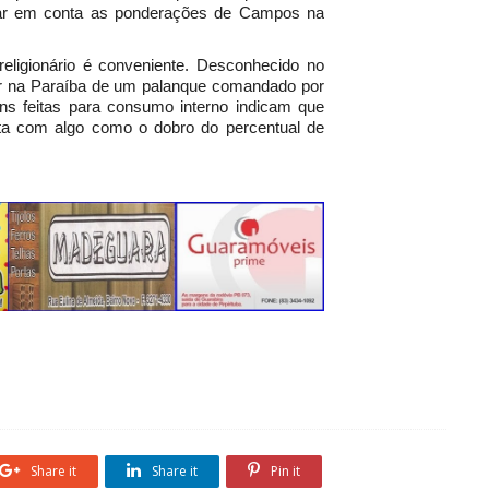
evar em conta as ponderações de Campos na
religionário é conveniente. Desconhecido no
por na Paraíba de um palanque comandado por
s feitas para consumo interno indicam que
uta com algo como o dobro do percentual de
Share it
Share it
Pin it