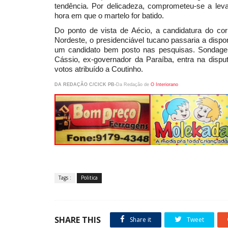
tendência. Por delicadeza, comprometeu-se a l
hora em que o martelo for batido.
Do ponto de vista de Aécio, a candidatura do cor
Nordeste, o presidenciável tucano passaria a dis
um candidato bem posto nas pesquisas. Sondagen
Cássio, ex-governador da Paraíba, entra na disp
votos atribuído a Coutinho.
DA REDAÇÃO C/CICK PB-
Da Redação de
O Interiorano
Tags :
Politica
SHARE THIS
Share it
Tweet