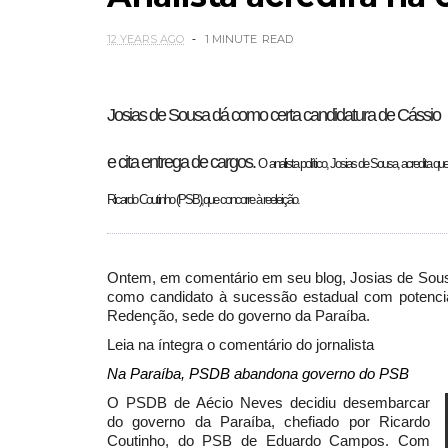
12 YEARS AGO
1 MINUTE
READ
Josias de Sousa dá como
certa candidatura de Cássio
e cita entrega de cargos.
O analista político, Josias de Sousa, acredita q
Ricardo Coutinho (PSB),que concorre à reeleição.
Ontem, em comentário em seu blog, Josias de Sous
como candidato à sucessão estadual com potencial
Redenção, sede do governo da Paraíba.
Leia na íntegra o comentário do jornalista
Na Paraíba, PSDB abandona governo do PSB
O PSDB de Aécio Neves decidiu desembarcar
do governo da Paraíba, chefiado por Ricardo
Coutinho, do PSB de Eduardo Campos. Com