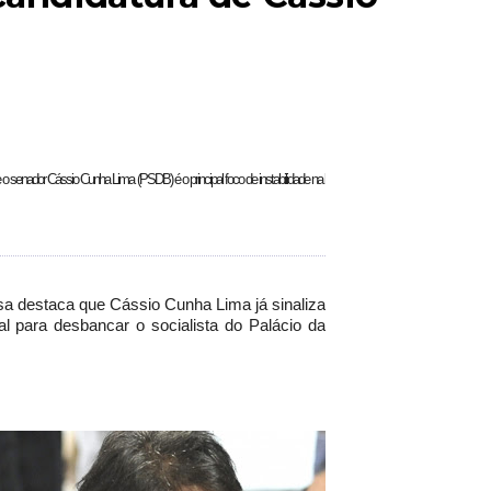
ue o senador Cássio Cunha Lima (PSDB) é o principal foco de instabilidade na base do governador
a destaca que Cássio Cunha Lima já sinaliza
 para desbancar o socialista do Palácio da