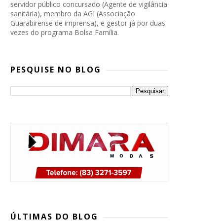
servidor público concursado (Agente de vigilância
sanitária), membro da AGI (Associação
Guarabirense de imprensa), e gestor já por duas
vezes do programa Bolsa Família.
PESQUISE NO BLOG
PP, PSB e Republicanos marcam
convenção conjunta para oficializar
ÚLTIMAS DO BLOG
candidatura de Lucas Ribeiro