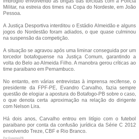
imbróglio envolvendo as brigas das torcidas com a Polícia
Militar, na estreia dos times na Copa do Nordeste, em João
Pessoa.
A Justiça Desportiva interditou o Estádio Almeidão e alguns
jogos do Nordestão foram adiados, o que quase culminou
na suspensão da competição.
A situação se agravou após uma liminar conseguida por um
torcedor botafoguense na Justiça Comum, garantindo a
volta do Belo ao Almeida Filho. A manobra gerou críticas ao
time paraibano em Pernambuco.
No entanto, em várias entrevistas à imprensa recifense, o
presidente da FPF-PE, Evandro Carvalho, fazia sempre
questão de elogiar a apostura do Botafogo-PB sobre o caso,
o que denota certa aproximação na relação do dirigente
com Nelson Lira.
Há dois anos, Carvalho entrou em litígio com o futebol
paraibano por conta da confusão jurídica da Série C 2012
envolvendo Treze, CBF e Rio Branco.
Por:EsportesPB