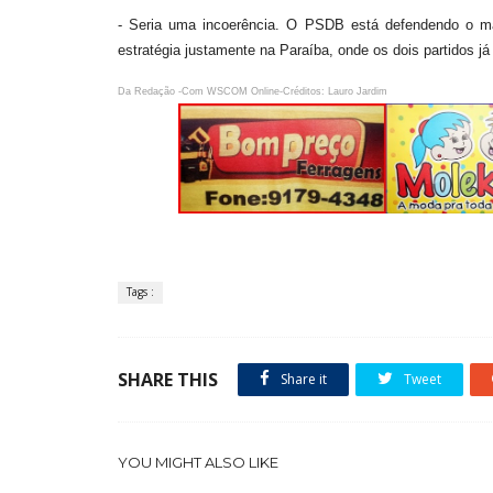
- Seria uma incoerência. O PSDB está defendendo o ma
estratégia justamente na Paraíba, onde os dois partidos já
Da Redação -Com WSCOM Online
-Créditos: Lauro Jardim
Tags :
SHARE THIS
Share it
Tweet
YOU MIGHT ALSO LIKE