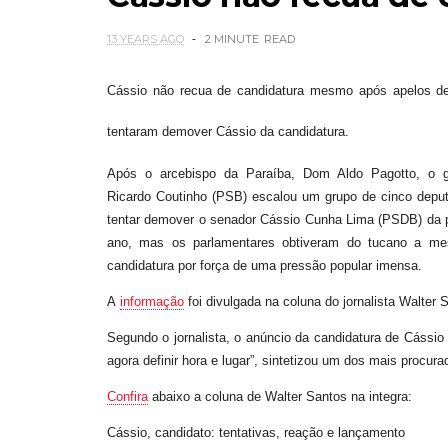
13 YEARS AGO
2 MINUTE
READ
Cássio não recua de candidatura mesmo após apelos d
tentaram demover Cássio da candidatura.
Após o arcebispo da Paraíba, Dom Aldo Pagotto, o g
Ricardo Coutinho (PSB) escalou um grupo de cinco depu
tentar demover o senador Cássio Cunha Lima (PSDB) da pr
ano, mas os parlamentares obtiveram do tucano a mesm
candidatura por força de uma pressão popular imensa.
A
informação
foi divulgada na coluna do jornalista Walte
Segundo o jornalista, o anúncio da candidatura de Cássio
agora definir hora e lugar”, sintetizou um dos mais procur
Confira
abaixo a coluna de Walter Santos na integra:
Cássio, candidato: tentativas, reação e lançamento