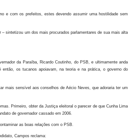
no e com os prefeitos, estes devendo assumir uma hostilidade sem
gar – sintetizou um dos mais procurados parlamentares de sua mais alta
vernador da Paraíba, Ricardo Coutinho, do PSB, e ultimamente anda
té então, os tucanos apoiavam, na teoria e na prática, o governo do
tar mais sensível aos conselhos de Aécio Neves, que adoraria ter um
mas. Primeiro, obter da Justiça eleitoral o parecer de que Cunha Lima
mandato de governador cassado em 2006.
 contaminar as boas relações com o PSB.
andidato, Campos reclama: