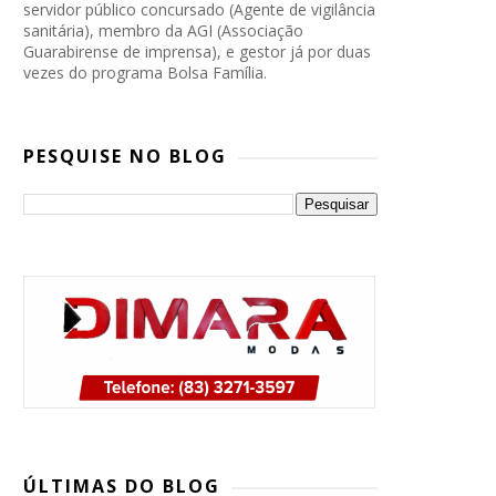
servidor público concursado (Agente de vigilância
sanitária), membro da AGI (Associação
Guarabirense de imprensa), e gestor já por duas
vezes do programa Bolsa Família.
PESQUISE NO BLOG
PP, PSB e Republicanos marcam
convenção conjunta para oficializar
ÚLTIMAS DO BLOG
candidatura de Lucas Ribeiro