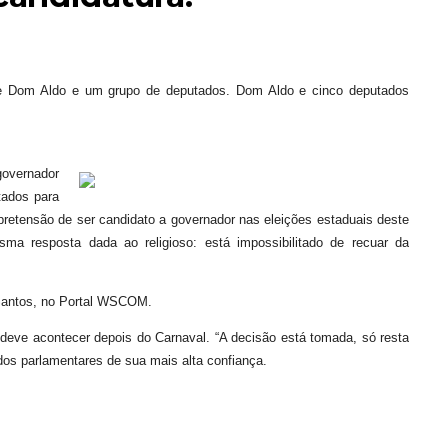
e Dom Aldo e um grupo de deputados
. Dom Aldo e cinco deputados
overnador
tados para
etensão de ser candidato a governador nas eleições estaduais deste
a resposta dada ao religioso: está impossibilitado de recuar da
r Santos, no Portal WSCOM.
 deve acontecer depois do Carnaval. “A decisão está tomada, só resta
ados parlamentares de sua mais alta confiança.