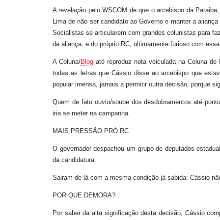
A revelação pelo WSCOM de que o arcebispo da Paraiba, D
Lima de não ser candidato ao Governo e manter a aliança
Socialistas se articularem com grandes colunistas para f
da aliança, e do próprio RC, ultimamente furioso com essa 
A Coluna/
Blog
até reproduz nota veiculada na Coluna de 
todas as letras que Cássio disse ao arcebispo que estav
popular imensa, jamais a permitir outra decisão, porque s
Quem de fato ouviu/soube dos desdobramentos até pontua 
iria se meter na campanha.
MAIS PRESSÃO PRÓ RC
O governador despachou um grupo de deputados estaduai
da candidatura.
Sairam de lá com a mesma condição já sabida: Cássio nã
POR QUE DEMORA?
Por saber da alta significação desta decisão, Cássio com