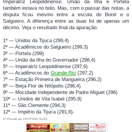
Imperatriz Leopoldinense, União da Ilha e Portela
também estava no bolo. Mas, com o passar das notas, a
disputa ficou mesmo entre a escola do Borel e o
Salgueiro. A diferença entre as duas foi de apenas um
décimo. Veja o resultado final da apuração:
1ª — Unidos da Tijuca (299,4)
2ª — Acadêmicos do Salgueiro (299,3)
3ª — Portela (299)
4ª — União da Ilha do Governador (298,4)
5ª — Imperatriz Leopoldinense (297,6)
6ª — Acadêmicos do
Grande Rio
(297,2)
7ª — Estação Primeira de Mangueira (296,2)
8ª — Beija-Flor de Nilópolis (296,4)
9ª — Mocidade Independente de Padre Miguel (296)
10ª — Unidos de Vila Isabel (295,9)
11ª — São Clemente (294,3)
12ª — Império da Tijuca (291,6).
R7-
Postado por
CRISTIANO ALVES