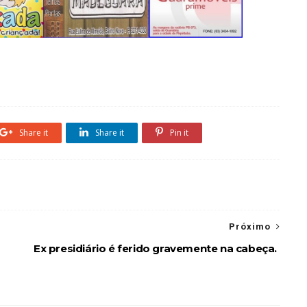
Share it
Share it
Pin it
Próximo
Ex presidiário é ferido gravemente na cabeça.