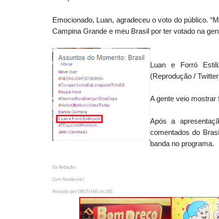
Emocionado, Luan, agradeceu o voto do público. “M
Campina Grande e meu Brasil por ter votado na gen
Luan e Forró Esti
(Reprodução / Twitter
A gente veio mostrar f
Após a apresentaçã
comentados do Brasil
banda no programa.
Da Redação
Com Nordeste1
Postado por
CRISTIANO ALVES