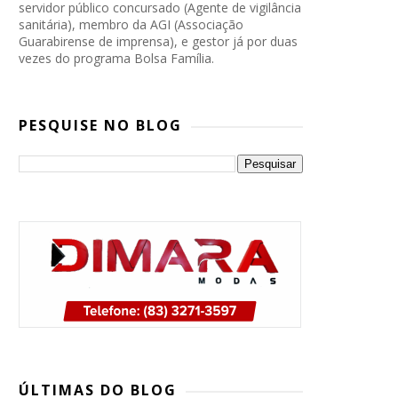
servidor público concursado (Agente de vigilância
sanitária), membro da AGI (Associação
Guarabirense de imprensa), e gestor já por duas
vezes do programa Bolsa Família.
PESQUISE NO BLOG
PP, PSB e Republicanos marcam
convenção conjunta para oficializar
ÚLTIMAS DO BLOG
candidatura de Lucas Ribeiro