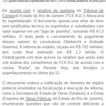
TCE aponta Maracanã superfaturado em R$ 67,3 mi e constata problemas na execução d
De
acordo com
o
relatório de auditoria
do
Tribunal de
Contas
do Estado do Rio de Janeiro (TCE-RJ), o Maracanã
foi superfaturado. O documento aponta uma série de itens
sem justificativa técnica ou suprimidos e substituídos com
valor superior em um “jogo de planilha”, somando R$ 67,3
milhões. O texto pede o cancelamento do pagamento
desses valores às construtoras Odebrecht e Andrade
Gutierrez. A reforma do estádio, orçada em R$ 705 milhões,
tem custo final estimado em R$ 1,2 bilhão. O
GloboEsporte.com teve acesso ao relatório que ainda está
sob análise dos conselheiros do TCE-RJ, de acordo com a
coluna “Radar”, da Revista Veja, que divulgou o
superfaturamento no último dia 12.
O documento ordena a notificação de diretores de órgãos
públicos envolvidos na fiscalização e execução da reforma,
como a Secretaria de Estado de Obras (Seobras), e a Emop
(Empresa de
Obras Públicas
do Estado do Rio de Janeiro),
enumerando questões que vão de controle deficiente a