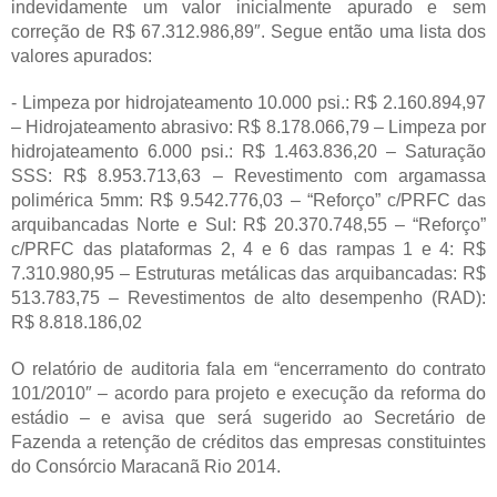
indevidamente um valor inicialmente apurado e sem
correção de R$ 67.312.986,89″. Segue então uma lista dos
valores apurados:
- Limpeza por hidrojateamento 10.000 psi.: R$ 2.160.894,97
– Hidrojateamento abrasivo: R$ 8.178.066,79 – Limpeza por
hidrojateamento 6.000 psi.: R$ 1.463.836,20 – Saturação
SSS: R$ 8.953.713,63 – Revestimento com argamassa
polimérica 5mm: R$ 9.542.776,03 – “Reforço” c/PRFC das
arquibancadas Norte e Sul: R$ 20.370.748,55 – “Reforço”
c/PRFC das plataformas 2, 4 e 6 das rampas 1 e 4: R$
7.310.980,95 – Estruturas metálicas das arquibancadas: R$
513.783,75 – Revestimentos de alto desempenho (RAD):
R$ 8.818.186,02
O relatório de auditoria fala em “encerramento do contrato
101/2010″ – acordo para projeto e execução da reforma do
estádio – e avisa que será sugerido ao Secretário de
Fazenda a retenção de créditos das empresas constituintes
do Consórcio Maracanã Rio 2014.