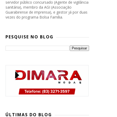
servidor público concursado (Agente de vigilância
sanitária), membro da AGI (Associação
Guarabirense de imprensa), e gestor já por duas
vezes do programa Bolsa Família.
PESQUISE NO BLOG
PP, PSB e Republicanos marcam
convenção conjunta para oficializar
ÚLTIMAS DO BLOG
candidatura de Lucas Ribeiro