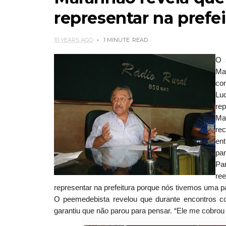
representar na prefei
10 YEARS AGO
1 MINUTE
READ
O 
Ma
co
Lu
rep
Ma
re
en
par
Pa
ree
representar na prefeitura porque nós tivemos uma pa
O peemedebista revelou que durante encontros c
garantiu que não parou para pensar. “Ele me cobrou 