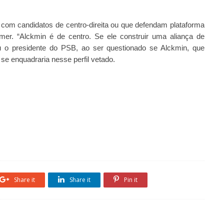
a com candidatos de centro-direita ou que defendam plataforma
er. “Alckmin é de centro. Se ele construir uma aliança de
u o presidente do PSB, ao ser questionado se Alckmin, que
e enquadraria nesse perfil vetado.
Share it
Share it
Pin it