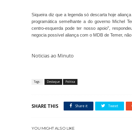
Siqueira diz que a legenda só descarta hoje alianç
programática semelhante a do governo Michel Tem
centro-esquerda pode ter nosso apoio”, responde
negocia possível aliança com o MDB de Temer, não s
Noticias ao Minuto
Tags :
Destaque
Politica
SHARE THIS
Share it
Tweet
YOU MIGHT ALSO LIKE