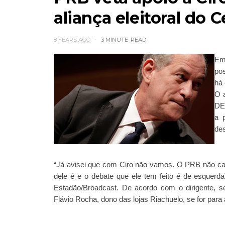
aliança eleitoral do 
8 YEARS AGO
3 MINUTE
READ
Em
pos
há 
O a
DE
a 
des
“Já avisei que com Ciro não vamos. O PRB não ca
dele é e o debate que ele tem feito é de esquerda
Estadão/Broadcast. De acordo com o dirigente, seu
Flávio Rocha, dono das lojas Riachuelo, se for para 