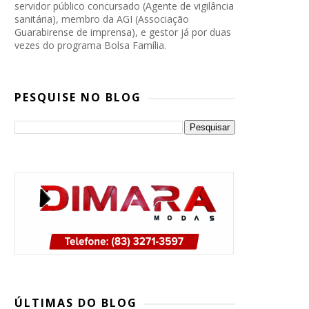
servidor público concursado (Agente de vigilância
sanitária), membro da AGI (Associação
Guarabirense de imprensa), e gestor já por duas
vezes do programa Bolsa Família.
PESQUISE NO BLOG
PP, PSB e Republicanos marcam
convenção conjunta para oficializar
ÚLTIMAS DO BLOG
candidatura de Lucas Ribeiro