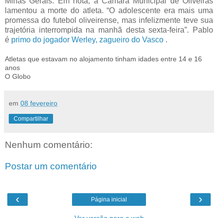
Minas Gerais. Em nota, a Câmara Municipal de Oliveiras
lamentou a morte do atleta. “O adolescente era mais uma
promessa do futebol oliveirense, mas infelizmente teve sua
trajetória interrompida na manhã desta sexta-feira”. Pablo
é
primo do jogador Werley, zagueiro do Vasco
.
Atletas que estavam no alojamento tinham idades entre 14 e 16
anos
O Globo
em
08 fevereiro
Compartilhar
Nenhum comentário:
Postar um comentário
‹
›
Página inicial