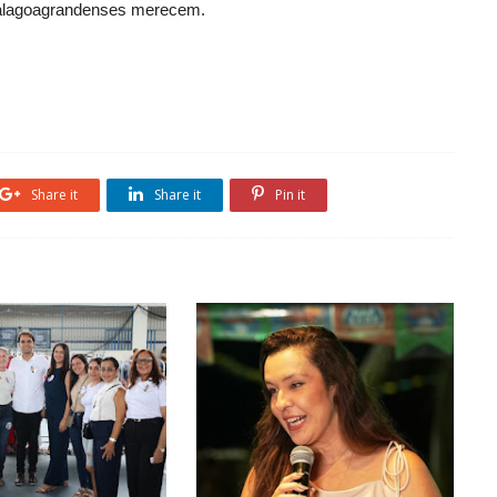
s alagoagrandenses merecem.
Share it
Share it
Pin it