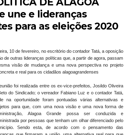
OLÍTICA DE ALAGOA
 une e lideranças
tes para as eleições 2020
ra, 10 de fevereiro, no escritório do contador Tatá, a oposição
 de outras lideranças políticas que, a partir de agora, passam
sma visão de mudança e uma nova perspectiva no projeto
oncreta e real para os cidadãos alagoagrandenses
eunião foi realizada entre os ex-vice-prefeitos, Josildo Oliveira
eto do Sindicado; o vereador Fabiano Luz e o contador Tatá,
de na oportunidade foram pontuadas várias alternativas e
ojetos para que, com uma nova visão e uma nova forma de
ministração, Alagoa Grande possa ser conduzida e
inistrada por pessoas que tenham um olhar diferenciado pelo
nicípio. Sendo esta, de acordo com o pensamento das
eranças que firmaram a união, uma alternativa real para que