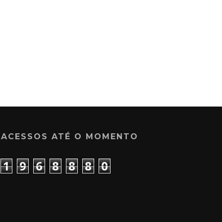
ACESSOS ATÉ O MOMENTO
1
9
6
8
8
8
0