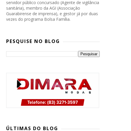
servidor público concursado (Agente de vigilância
sanitária), membro da AGI (Associação
Guarabirense de imprensa), e gestor já por duas
vezes do programa Bolsa Família.
PESQUISE NO BLOG
PP, PSB e Republicanos marcam
convenção conjunta para oficializar
ÚLTIMAS DO BLOG
candidatura de Lucas Ribeiro