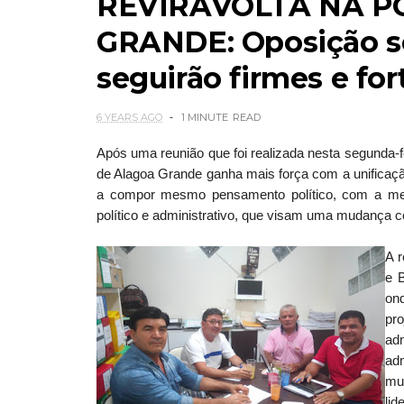
REVIRAVOLTA NA P
GRANDE: Oposição se
seguirão firmes e for
6 YEARS AGO
1 MINUTE
READ
Após uma reunião que foi realizada nesta segunda-fei
de Alagoa Grande ganha mais força com a unificação
a compor mesmo pensamento político, com a me
político e administrativo, que visam uma mudança c
A r
e B
on
pr
ad
adm
mu
lid