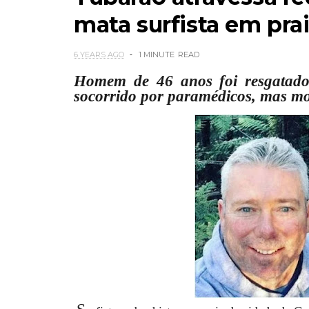
mata surfista em pra
6 YEARS AGO
1 MINUTE
READ
Homem de 46 anos foi resgatado 
socorrido por paramédicos, mas mo