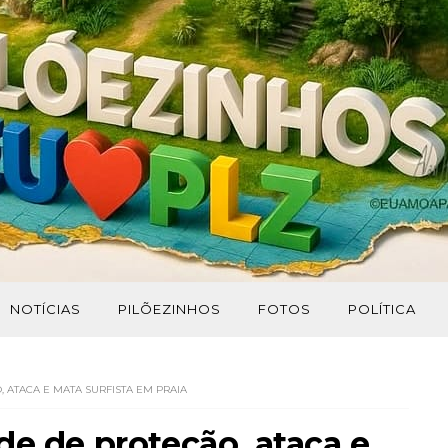
NOTÍCIAS
PILÕEZINHOS
FOTOS
POLÍTICA
 ATACA E MATA SURFISTA EM PRAIA
de de proteção, ataca e