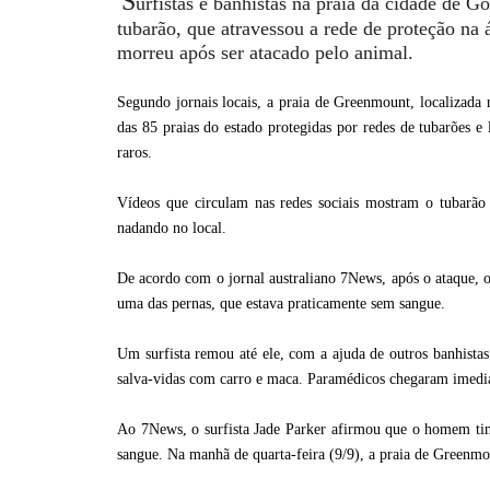
S
urfistas e banhistas na praia da cidade de G
tubarão, que atravessou a rede de proteção na 
morreu após ser atacado pelo animal.
Segundo jornais locais, a praia de Greenmount, localizada
das 85 praias do estado protegidas por redes de tubarões e
raros.
Vídeos que circulam nas redes sociais mostram o tubarão 
nadando no local.
De acordo com o jornal australiano 7News, após o ataque,
uma das pernas, que estava praticamente sem sangue.
Um surfista remou até ele, com a ajuda de outros banhistas.
salva-vidas com carro e maca. Paramédicos chegaram imedia
Ao 7News, o surfista Jade Parker afirmou que o homem tinh
sangue. Na manhã de quarta-feira (9/9), a praia de Greenmo