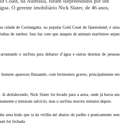
old Coast, na Austrália, foram surpreendidos por um
água. O gerente imobiliário Nick Slater, de 46 anos,
 na cidade de Coolangatta, na popular Gold Coast de Queensland, é uma
 linhas de tambor. Isso faz com que ataques de animais marítimos sejam
arrastando o surfista para debaixo d’água e outras dezenas de pessoas
 o homem apareceu flutuando, com ferimentos graves, principalmente em
 Já desfalecendo, Nick Slater foi levado para a areia, onde já havia um
tamente e tentaram salvá-lo, mas o surfista morreu minutos depois.
a uma lesão que ia da virilha até abaixo do joelho e praticamente sem
unt foi fechada