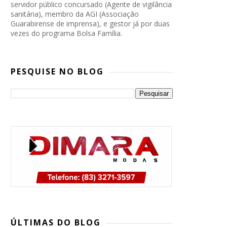
servidor público concursado (Agente de vigilância
sanitária), membro da AGI (Associação
Guarabirense de imprensa), e gestor já por duas
vezes do programa Bolsa Família.
PESQUISE NO BLOG
PP, PSB e Republicanos marcam
convenção conjunta para oficializar
ÚLTIMAS DO BLOG
candidatura de Lucas Ribeiro