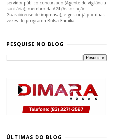
servidor público concursado (Agente de vigilância
sanitária), membro da AGI (Associação
Guarabirense de imprensa), e gestor já por duas
vezes do programa Bolsa Família.
PESQUISE NO BLOG
PP, PSB e Republicanos marcam
convenção conjunta para oficializar
ÚLTIMAS DO BLOG
candidatura de Lucas Ribeiro