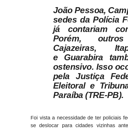
João Pessoa, Camp
sedes da Polícia F
já contariam co
Porém, outro
Cajazeiras, Ita
e
Guarabira
també
ostensivo. Isso oco
pela Justiça Fede
Eleitoral e Tribun
Paraíba (TRE-PB).
Foi vista a necessidade de ter policiais 
se deslocar para cidades vizinhas ante