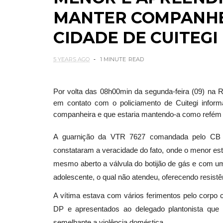
MANTER COMPANHE
CIDADE DE CUITEGI
5 YEARS AGO
1 MINUTE
READ
Por volta das 08h00min da segunda-feira (09) na R
em contato com o policiamento de Cuitegi inform
companheira e que estaria mantendo-a como refém 
A guarnição da VTR 7627 comandada pelo CB 
constataram a veracidade do fato, onde o menor est
mesmo aberto a válvula do botijão de gás e com 
adolescente, o qual não atendeu, oferecendo resistê
A vítima estava com vários ferimentos pelo cor
DP e apresentados ao delegado plantonista que l
semelhante a violência doméstica.