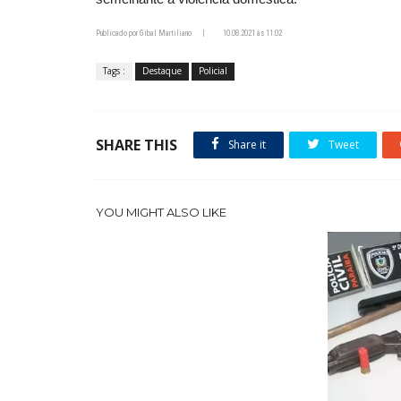
Publicado por Gibal Martiliano
|
10.08.2021 às 11:02
Tags :
Destaque
Policial
SHARE THIS
Share it
Tweet
YOU MIGHT ALSO LIKE