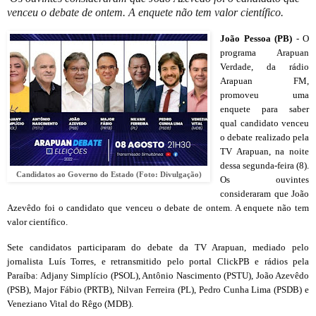
venceu o debate de ontem. A enquete não tem valor científico.
João Pessoa (PB)
- O
programa Arapuan
Verdade, da rádio
Arapuan FM,
promoveu uma
enquete para saber
qual candidato venceu
o debate realizado pela
TV Arapuan, na noite
dessa segunda-feira (8).
Candidatos ao Governo do Estado (Foto: Divulgação)
Os ouvintes
consideraram que João
Azevêdo foi o candidato que venceu o debate de ontem. A enquete não tem
valor científico.
Sete candidatos participaram do debate da TV Arapuan, mediado pelo
jornalista Luís Torres, e retransmitido pelo portal ClickPB e rádios pela
Paraíba: Adjany Simplício (PSOL), Antônio Nascimento (PSTU), João Azevêdo
(PSB), Major Fábio (PRTB), Nilvan Ferreira (PL), Pedro Cunha Lima (PSDB) e
Veneziano Vital do Rêgo (MDB).