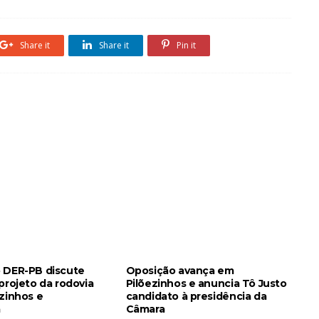
Share it
Share it
Pin it
 DER-PB discute
Oposição avança em
projeto da rodovia
Pilõezinhos e anuncia Tô Justo
ezinhos e
candidato à presidência da
a
Câmara