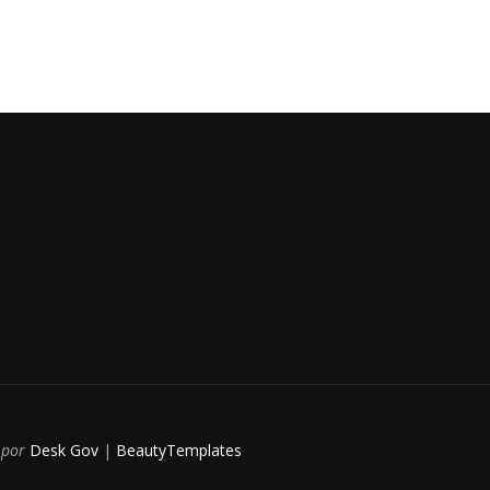
por
Desk Gov
|
BeautyTemplates