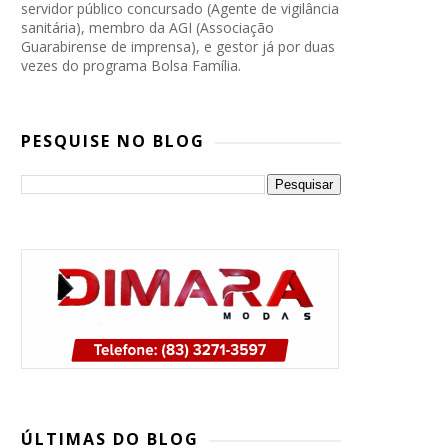
servidor público concursado (Agente de vigilância
sanitária), membro da AGI (Associação
Guarabirense de imprensa), e gestor já por duas
vezes do programa Bolsa Família.
PESQUISE NO BLOG
PP, PSB e Republicanos marcam
convenção conjunta para oficializar
ÚLTIMAS DO BLOG
candidatura de Lucas Ribeiro