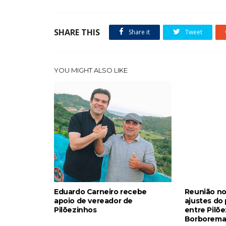
SHARE THIS
Share it
Tweet
YOU MIGHT ALSO LIKE
Eduardo Carneiro recebe
Reunião no
apoio de vereador de
ajustes do 
Pilõezinhos
entre Pilõ
Borborem