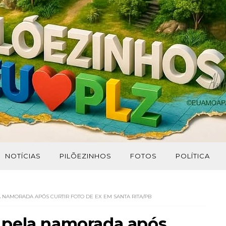
NOTÍCIAS
PILÕEZINHOS
FOTOS
POLÍTICA
NAMORADA APÓS CURTIR FOTO DE EX EM SANTA RITA/PB
 pela namorada após