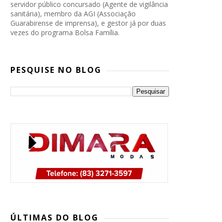
servidor público concursado (Agente de vigilância
sanitária), membro da AGI (Associação
Guarabirense de imprensa), e gestor já por duas
vezes do programa Bolsa Família.
PESQUISE NO BLOG
PP, PSB e Republicanos marcam
convenção conjunta para oficializar
ÚLTIMAS DO BLOG
candidatura de Lucas Ribeiro