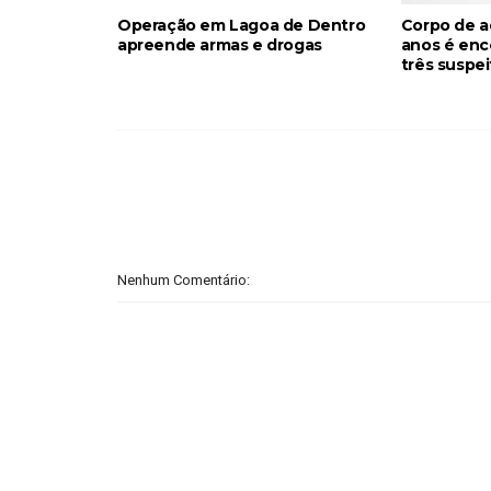
Operação em Lagoa de Dentro
Corpo de a
apreende armas e drogas
anos é enc
três suspe
Nenhum Comentário: