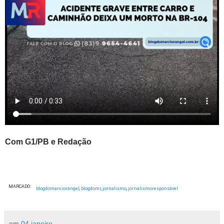
Com G1/PB e Redação
MARCADO:
blogdomarciorangel
,
blogdomr
,
jornalismo
,
jornalismoresponsável
em
04 janeiro