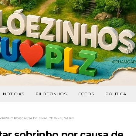
NOTÍCIAS
PILÕEZINHOS
FOTOS
POLÍTICA
OBRINHO POR CAUSA DE SINAL DE WI-FI, NA PB
tar sobrinho por causa de