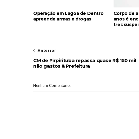
Operação em Lagoa de Dentro
Corpo de a
apreende armas e drogas
anos é enc
três suspe
Anterior
CM de Pirpirituba repassa quase R$ 150 mil
não gastos à Prefeitura
Nenhum Comentário: