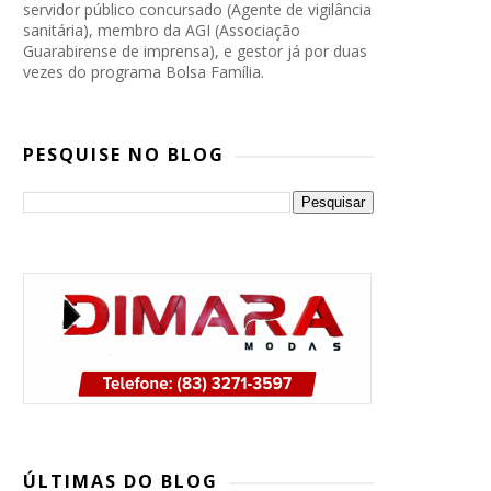
servidor público concursado (Agente de vigilância
sanitária), membro da AGI (Associação
Guarabirense de imprensa), e gestor já por duas
vezes do programa Bolsa Família.
PESQUISE NO BLOG
PP, PSB e Republicanos marcam
convenção conjunta para oficializar
ÚLTIMAS DO BLOG
candidatura de Lucas Ribeiro