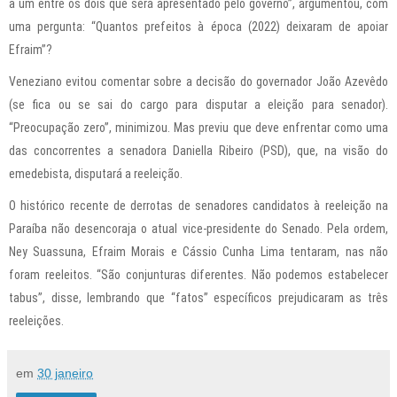
a um entre os dois que será apresentado pelo governo”, argumentou, com
uma pergunta: “Quantos prefeitos à época (2022) deixaram de apoiar
Efraim”?
Veneziano evitou comentar sobre a decisão do governador João Azevêdo
(se fica ou se sai do cargo para disputar a eleição para senador).
“Preocupação zero”, minimizou. Mas previu que deve enfrentar como uma
das concorrentes a senadora Daniella Ribeiro (PSD), que, na visão do
emedebista, disputará a reeleição.
O histórico recente de derrotas de senadores candidatos à reeleição na
Paraíba não desencoraja o atual vice-presidente do Senado. Pela ordem,
Ney Suassuna, Efraim Morais e Cássio Cunha Lima tentaram, nas não
foram reeleitos. “São conjunturas diferentes. Não podemos estabelecer
tabus”, disse, lembrando que “fatos” específicos prejudicaram as três
reeleições.
em
30 janeiro