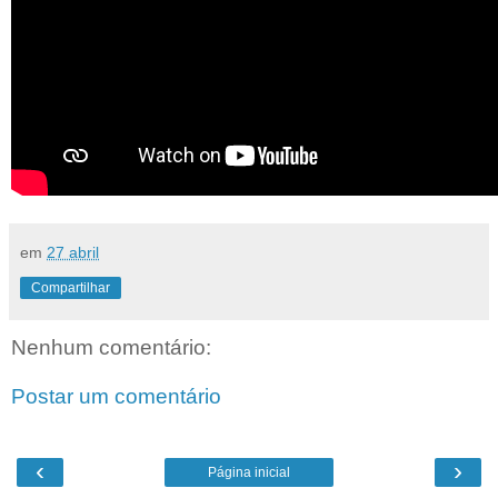
em
27 abril
Compartilhar
Nenhum comentário:
Postar um comentário
‹
›
Página inicial