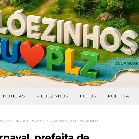
NOTÍCIAS
PILÕEZINHOS
FOTOS
POLÍTICA
L, PREFEITA DE UIRAÚNA DECLARA APOIO A LUCAS RIBEIRO
naval, prefeita de