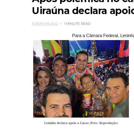
Uiraúna declara apoi
6 MONTHS AGO
1 MINUTE
READ
Para a Câmara Federal, Leninha
Leninha declara apoio a Lucas (Foto: Reprodução)