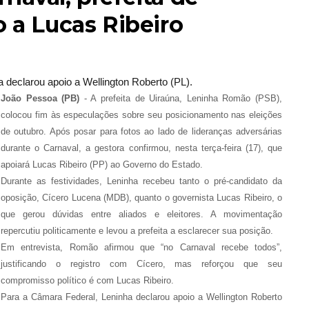
o a Lucas Ribeiro
 declarou apoio a Wellington Roberto (PL).
João Pessoa (PB)
- A prefeita de Uiraúna, Leninha Romão (PSB),
colocou fim às especulações sobre seu posicionamento nas eleições
de outubro. Após posar para fotos ao lado de lideranças adversárias
durante o Carnaval, a gestora confirmou, nesta terça-feira (17), que
apoiará Lucas Ribeiro (PP) ao Governo do Estado.
Durante as festividades, Leninha recebeu tanto o pré-candidato da
oposição, Cícero Lucena (MDB), quanto o governista Lucas Ribeiro, o
que gerou dúvidas entre aliados e eleitores. A movimentação
repercutiu politicamente e levou a prefeita a esclarecer sua posição.
Em entrevista, Romão afirmou que “no Carnaval recebe todos”,
justificando o registro com Cícero, mas reforçou que seu
compromisso político é com Lucas Ribeiro.
Para a Câmara Federal, Leninha declarou apoio a Wellington Roberto