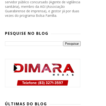
servidor público concursado (Agente de vigilância
sanitária), membro da AGI (Associação
Guarabirense de imprensa), e gestor já por duas
vezes do programa Bolsa Família.
PESQUISE NO BLOG
PP, PSB e Republicanos marcam
convenção conjunta para oficializar
ÚLTIMAS DO BLOG
candidatura de Lucas Ribeiro