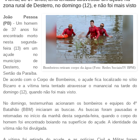
zona rural de Desterro, no domingo (12), e não foi mais visto
João Pessoa
(PB)
- Um homem
de 37 anos foi
encontrado morto
nesta segunda-
feira (13) em um
açude no
município de
Desterro, no
Bombeiros retiram corpo da água (Foto: Redes Sociais/IV BPM)
Sertão da Paraíba.
De acordo com o Corpo de Bombeiros, o açude fica localizado no sítio
Bizarro e a vítima teria tentado atravessar o manancial na tarde do
domingo (12), quando não foi mais visto.
No domingo, testemunhas acionaram os bombeiros e equipes do 4º
Batalhão (BBM) iniciaram as buscas. As buscas foram pausadas e
retomadas no início da manhã desta segunda-feira, quando o corpo do
homem foi encontrado boiando na superfície do açude. A identidade da
vítima não foi divulgada.
A vítima foi retirada do açude, e as polícias Civil e Militar foram