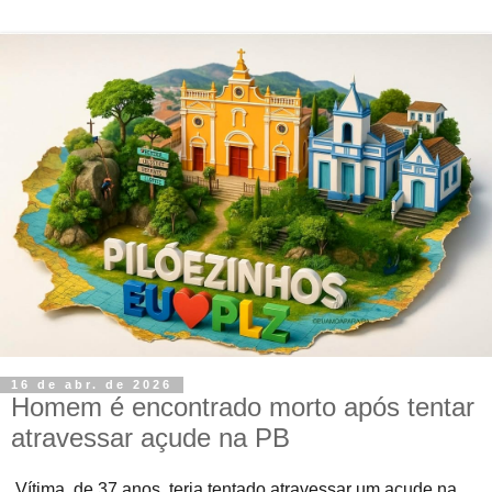
16 de abr. de 2026
Homem é encontrado morto após tentar
atravessar açude na PB
Vítima, de 37 anos, teria tentado atravessar um açude na