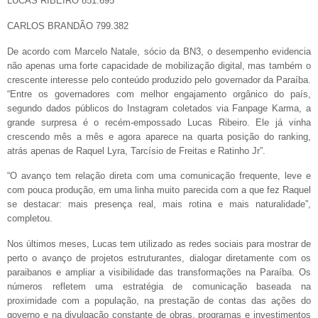
LUCAS RIBEIRO 851.695
CARLOS BRANDÃO 799.382
De acordo com Marcelo Natale, sócio da BN3, o desempenho evidencia
não apenas uma forte capacidade de mobilização digital, mas também o
crescente interesse pelo conteúdo produzido pelo governador da Paraíba.
“Entre os governadores com melhor engajamento orgânico do país,
segundo dados públicos do Instagram coletados via Fanpage Karma, a
grande surpresa é o recém-empossado Lucas Ribeiro. Ele já vinha
crescendo mês a mês e agora aparece na quarta posição do ranking,
atrás apenas de Raquel Lyra, Tarcísio de Freitas e Ratinho Jr”.
“O avanço tem relação direta com uma comunicação frequente, leve e
com pouca produção, em uma linha muito parecida com a que fez Raquel
se destacar: mais presença real, mais rotina e mais naturalidade”,
completou.
Nos últimos meses, Lucas tem utilizado as redes sociais para mostrar de
perto o avanço de projetos estruturantes, dialogar diretamente com os
paraibanos e ampliar a visibilidade das transformações na Paraíba. Os
números refletem uma estratégia de comunicação baseada na
proximidade com a população, na prestação de contas das ações do
governo e na divulgação constante de obras, programas e investimentos