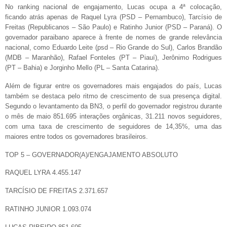
No ranking nacional de engajamento, Lucas ocupa a 4ª colocação,
ficando atrás apenas de Raquel Lyra (PSD – Pernambuco), Tarcísio de
Freitas (Republicanos – São Paulo) e Ratinho Junior (PSD – Paraná). O
governador paraibano aparece à frente de nomes de grande relevância
nacional, como Eduardo Leite (psd – Rio Grande do Sul), Carlos Brandão
(MDB – Maranhão), Rafael Fonteles (PT – Piauí), Jerônimo Rodrigues
(PT – Bahia) e Jorginho Mello (PL – Santa Catarina).
Além de figurar entre os governadores mais engajados do país, Lucas
também se destaca pelo ritmo de crescimento de sua presença digital.
Segundo o levantamento da BN3, o perfil do governador registrou durante
o mês de maio 851.695 interações orgânicas, 31.211 novos seguidores,
com uma taxa de crescimento de seguidores de 14,35%, uma das
maiores entre todos os governadores brasileiros.
TOP 5 – GOVERNADOR(A)/ENGAJAMENTO ABSOLUTO
RAQUEL LYRA 4.455.147
TARCÍSIO DE FREITAS 2.371.657
RATINHO JUNIOR 1.093.074