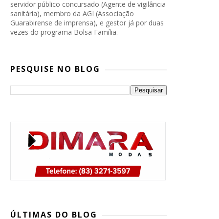
servidor público concursado (Agente de vigilância
sanitária), membro da AGI (Associação
Guarabirense de imprensa), e gestor já por duas
vezes do programa Bolsa Família.
PESQUISE NO BLOG
PP, PSB e Republicanos marcam
convenção conjunta para oficializar
ÚLTIMAS DO BLOG
candidatura de Lucas Ribeiro