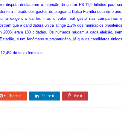
r disputa declararam a intenção de gastar R$ 11,9 bilhões para ser
alente à metade dos gastos do programa Bolsa Família durante o ano.
r uma exigência da lei, mas o valor real gasto nas campanhas é
ostram que a candidatura única atinge 2,2% dos municípios brasileiros
, em 2008, eram 180 cidades. Os números mudam a cada eleição, sem
stadão, é um fenômeno suprapartidário, já que os candidatos únicos
 12,4% do sexo feminino.
Share it
Share it
Pin it