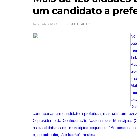
um candidato a prefe
14 YEARS AGO
1 MINUTE
READ
No 
out
mun
Tri
Pau
Ger
são
Ma
mun
Orc
Des
com apenas um candidato à prefeitura, mas com um revez
O presidente da Confederação Nacional dos Municípios (C
às candidaturas em municípios pequenos. "As pessoas estão
e, no outro dia, já é ladrão", analisa.