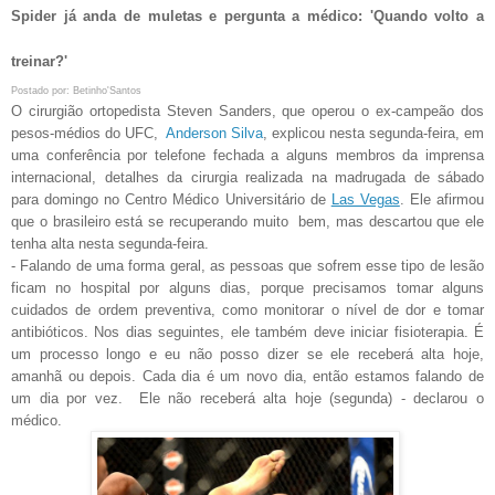
Spider já anda de muletas e pergunta a médico: 'Quando volto a
treinar?'
Postado por: Betinho'Santos
O cirurgião ortopedista Steven Sanders, que operou o ex-campeão dos
pesos-médios do UFC,
Anderson Silva
, explicou nesta segunda-feira, em
uma conferência por telefone fechada a alguns membros da imprensa
internacional, detalhes da cirurgia realizada na madrugada de sábado
para domingo no Centro Médico Universitário de
Las Vegas
. Ele afirmou
que o brasileiro está se recuperando muito bem, mas descartou que ele
tenha alta nesta segunda-feira.
- Falando de uma forma geral, as pessoas que sofrem esse tipo de lesão
ficam no hospital por alguns dias, porque precisamos tomar alguns
cuidados de ordem preventiva, como monitorar o nível de dor e tomar
antibióticos. Nos dias seguintes, ele também deve iniciar fisioterapia. É
um processo longo e eu não posso dizer se ele receberá alta hoje,
amanhã ou depois. Cada dia é um novo dia, então estamos falando de
um dia por vez. Ele não receberá alta hoje (segunda) - declarou o
médico.