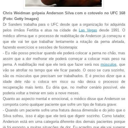
Chris Weidman golpeia Anderson Silva com o cotovelo no UFC 168
(Foto: Getty Images)
Dr Sanders trabalha para o UFC desde que a organização foi adquirida
pelos irmãos Fertitta e atua na cidade de
Las Vegas
desde 1991. O
médico afirma que o processo de reabilitação de Anderson já começou e
que ele vai ter que trabalhar lentamente a rotação da perna afetada,
fazendo exercícios e sessões de fisioterapia:
- Eu não posso precisar quando ele poderá colocar a perna no chão, mas
assim que a dor melhorar ele poderá começar a colocar mais peso na
perna. A reabilitação real que ele terá que fazer será nos
músculos
, que
vão se atrofiar no tempo que ele ficar parado. O osso se cura sozinho,
são os músculos que precisam ser trabalhados. E é preciso dizer que a
idade dele não o coloca em risco ou não deixa o processo de
recuperação mais lento. Eu diria que, no melhor cenário possível, ele
poderia voltar a treinar em seis a nove meses.
Quanto ao aspecto mental e emocional, o médico disse que Anderson se
comporta como qualquer paciente que sofre um tipo de fratura grave:
- Quando um paciente sofre uma fratura dessa dimensão e do jeito que o
Silva sofreu, isso é algo que ele terá que digerir sozinho. Como lutador,
Anderson está em uma categoria diferente dos demais pacientes porque
já foi exposto a muitas situações de dor. Eu acredito que ele vai superar