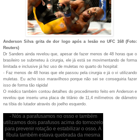
Anderson Silva grita de dor logo após a lesão no UFC 168 (Foto:
Reuters)
Dr Sanders ainda revelou que, apesar de fazer menos de 48 horas que o
brasileiro se submeteu à cirurgia, ele já está se movimentando de forma
limitada e inclusive já fez uso de muletas no quarto do hospital:
- Faz menos de 48 horas que ele passou pela cirurgia e já o vi utilizando
muletas. Eu acho isso maravilhoso porque não sei se conseguiria fazer
isso de forma tão rápida!
O médico também contou detalhes do procedimento feito em Anderson e
revelou que inseriu uma placa de titânio de 11,4 milímetros de diâmetro
na tíbia do lutador através do joelho esquerdo.
- Nós a parafusamos no osso e também
utilizamos dois parafusos acima do tornozelo
para prevenir rotação e estabilizar o osso. A
fíbula também estava quebrada da mesma