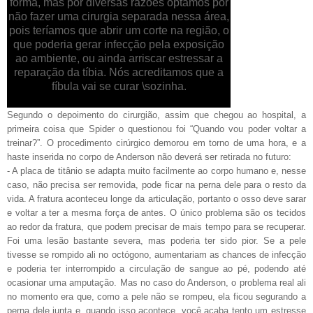
forma, mas por diversas razões optamos por
não fazer uma cirurgia separada nessa área,
pois teríamos que abrir um corte na região, o
que poderia gerar infecção pela exposição
ao ambiente, ou ainda arriscar estressar a
reparação da tíbia. Nós acreditamos que a
fíbula vai se curar \sozinha.
Segundo o depoimento do cirurgião, assim que chegou ao hospital, a
primeira coisa que Spider o questionou foi “Quando vou poder voltar a
treinar?”. O procedimento cirúrgico demorou em torno de uma hora, e a
haste inserida no corpo de Anderson não deverá ser retirada no futuro:
- A placa de titânio se adapta muito facilmente ao corpo humano e, nesse
caso, não precisa ser removida, pode ficar na perna dele para o resto da
vida. A fratura aconteceu longe da articulação, portanto o osso deve sarar
e voltar a ter a mesma força de antes. O único problema são os tecidos
ao redor da fratura, que podem precisar de mais tempo para se recuperar.
Foi uma lesão bastante severa, mas poderia ter sido pior. Se a pele
tivesse se rompido ali no octógono, aumentariam as chances de infecção
e poderia ter interrompido a circulação de sangue ao pé, podendo até
ocasionar uma amputação. Mas no caso do Anderson, o problema real ali
no momento era que, como a pele não se rompeu, ela ficou segurando a
perna dele junta e, quando isso acontece, você acaba tento um estresse