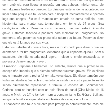
com urgência para liberar a pressão em sua cabeça. Infelizmente, ele
tem algumas lesões no cérebro. Eu diria que este acidente aconteceu no
lugar certo porque ele foi levado para o hospital imediatamente e operado
logo que chegou. Ele está mantido em estado de coma artificial, com
hipotermia, para manter sua temperatura em torno de 34 graus. Sua
condição é crítica. Reanimamos o paciente, mas seu estado é muito
grave. Estamos fazendo o possível para melhorar seu prognóstico. No
momento, não podemos nos pronunciar sobre seu futuro. Podemos dizer
que ele está lutando por sua vida.
Estamos trabalhando hora a hora, mas é muito cedo para dizer o que vai
acontecer e ter um prognóstico. Achamos que o capacete ajudou. Sem o
capacete, ele não estaria aqui agora – disse o chefe anestesista, o
professor Jean-Francois Payen.
O médico Stéphane Charbardes, no entanto, lembra que a proteção na
cabeça não impediu que o alemão sofresse traumas graves. Ele explicou
que o impacto com a rocha foi em alta velocidade. Ele disse também que
todas as atualizações sobre o estado de saúde do ilustre paciente estão
sendo diretamente repassadas à família. A esposa de Schumacher,
Corinna, está no hospital com os dois filhos do casal (Gina-Marie, de 16
anos, e Mick, de 14) e também tem a companhia no Dr. Gérard Saillant,
amigo da família e especialista em lesões de cabeça e coluna.
- O capacete não foi o suficiente para protegê-lo completamente. Mas ele