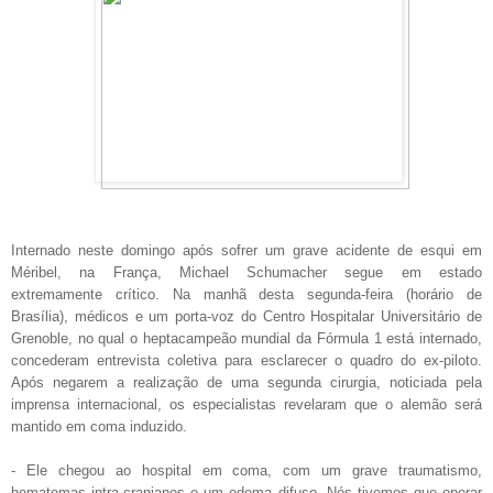
Internado neste domingo após sofrer um grave acidente de esqui em
Méribel, na França, Michael Schumacher segue em estado
extremamente crítico. Na manhã desta segunda-feira (horário de
Brasília), médicos e um porta-voz do Centro Hospitalar Universitário de
Grenoble, no qual o heptacampeão mundial da Fórmula 1 está internado,
concederam entrevista coletiva para esclarecer o quadro do ex-piloto.
Após negarem a realização de uma segunda cirurgia, noticiada pela
imprensa internacional, os especialistas revelaram que o alemão será
mantido em coma induzido.
- Ele chegou ao hospital em coma, com um grave traumatismo,
hematomas intra-cranianos e um edema difuso. Nós tivemos que operar