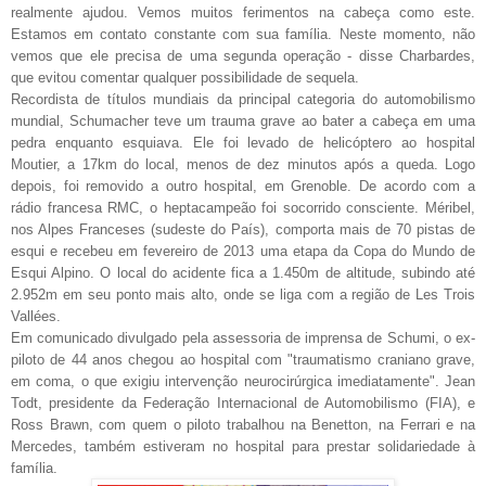
realmente ajudou. Vemos muitos ferimentos na cabeça como este.
Estamos em contato constante com sua família. Neste momento, não
vemos que ele precisa de uma segunda operação - disse Charbardes,
que evitou comentar qualquer possibilidade de sequela.
Recordista de títulos mundiais da principal categoria do automobilismo
mundial, Schumacher teve um trauma grave ao bater a cabeça em uma
pedra enquanto esquiava. Ele foi levado de helicóptero ao hospital
Moutier, a 17km do local, menos de dez minutos após a queda. Logo
depois, foi removido a outro hospital, em Grenoble. De acordo com a
rádio francesa RMC, o heptacampeão foi socorrido consciente. Méribel,
nos Alpes Franceses (sudeste do País), comporta mais de 70 pistas de
esqui e recebeu em fevereiro de 2013 uma etapa da Copa do Mundo de
Esqui Alpino. O local do acidente fica a 1.450m de altitude, subindo até
2.952m em seu ponto mais alto, onde se liga com a região de Les Trois
Vallées.
Em comunicado divulgado pela assessoria de imprensa de Schumi, o ex-
piloto de 44 anos chegou ao hospital com "traumatismo craniano grave,
em coma, o que exigiu intervenção neurocirúrgica imediatamente". Jean
Todt, presidente da Federação Internacional de Automobilismo (FIA), e
Ross Brawn, com quem o piloto trabalhou na Benetton, na Ferrari e na
Mercedes, também estiveram no hospital para prestar solidariedade à
família.