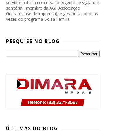
servidor público concursado (Agente de vigilância
sanitária), membro da AGI (Associação
Guarabirense de imprensa), e gestor já por duas
vezes do programa Bolsa Família.
PESQUISE NO BLOG
PP, PSB e Republicanos marcam
convenção conjunta para oficializar
ÚLTIMAS DO BLOG
candidatura de Lucas Ribeiro