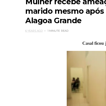
Mulher recebe ameaç
marido mesmo após 
Alagoa Grande
6 YEARS AGO
1 MINUTE
READ
Casal ficou 