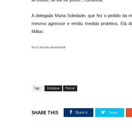
A delegada Maria Soledade, que fez o pedido da me
mesmo agressor e emitiu medida protetiva. Ela d
Militar.
Do G1 Paraíba/ManchetePB
Tags :
Destaque
Policial
SHARE THIS
Share it
Tweet