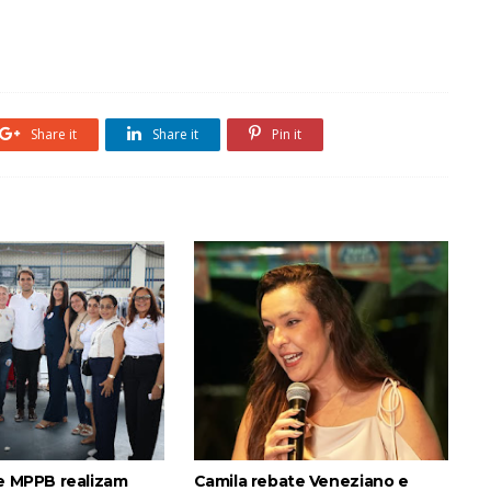
Share it
Share it
Pin it
 e MPPB realizam
Camila rebate Veneziano e