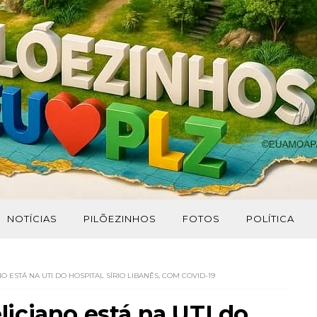
NOTÍCIAS
PILÕEZINHOS
FOTOS
POLÍTICA
 ESTÁ NA UTI DO HOSPITAL SÍRIO LIBANÊS, COM COVID-19
iciano está na UTI do