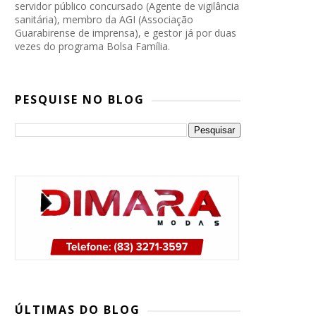
servidor público concursado (Agente de vigilância
sanitária), membro da AGI (Associação
Guarabirense de imprensa), e gestor já por duas
vezes do programa Bolsa Família.
PESQUISE NO BLOG
PP, PSB e Republicanos marcam
convenção conjunta para oficializar
ÚLTIMAS DO BLOG
candidatura de Lucas Ribeiro