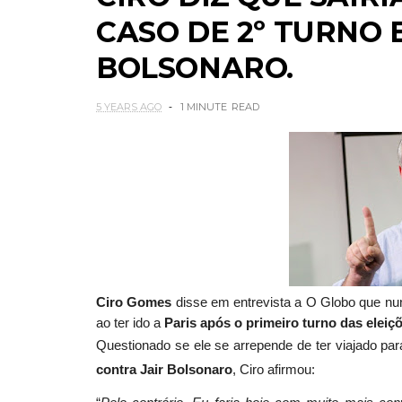
CASO DE 2º TURNO 
BOLSONARO.
5 YEARS AGO
1 MINUTE
READ
Ciro Gomes
disse em entrevista a O Globo que nun
ao ter ido a
Paris
após o primeiro turno das eleiç
Questionado se ele se arrepende de ter viajado par
contra Jair Bolsonaro
, Ciro afirmou: