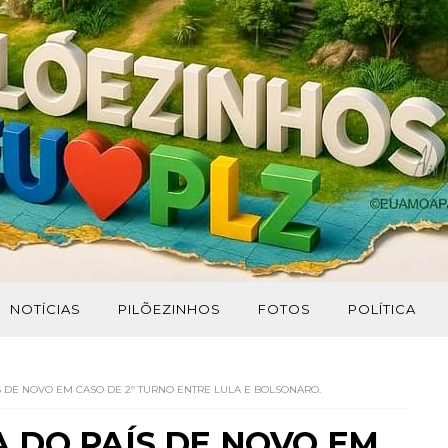
NOTÍCIAS
PILÕEZINHOS
FOTOS
POLÍTICA
ÍS DE NOVO EM CASO DE 2º TURNO ENTRE LULA E BOLSONARO.
A DO PAÍS DE NOVO EM