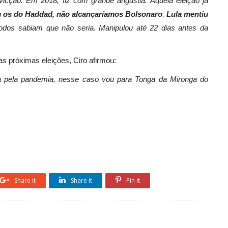
vicção. Em 2018, fiz com grande angústia. Aquela eleição já
os do Haddad, não alcançaríamos Bolsonaro
.
Lula mentiu
odos sabiam que não seria. Manipulou até 22 dias antes da
s próximas eleições, Ciro afirmou:
a pela pandemia, nesse caso vou para Tonga da Mironga do
Share it
Share it
Pin it