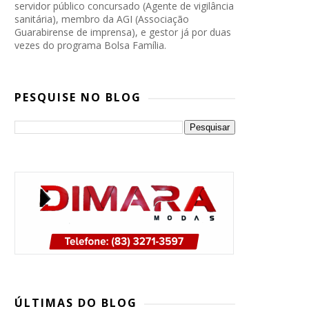
servidor público concursado (Agente de vigilância
sanitária), membro da AGI (Associação
Guarabirense de imprensa), e gestor já por duas
vezes do programa Bolsa Família.
PESQUISE NO BLOG
PP, PSB e Republicanos marcam
convenção conjunta para oficializar
ÚLTIMAS DO BLOG
candidatura de Lucas Ribeiro