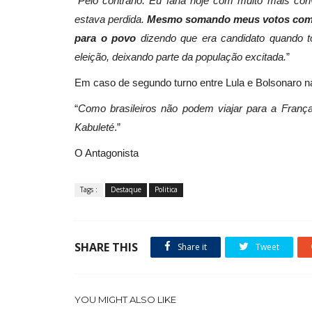
“
Pelo contrário. Eu faria hoje com muito mais con
estava perdida.
Mesmo somando meus votos com 
para o povo
dizendo que era candidato quando t
eleição, deixando parte da população excitada.
”
Em caso de segundo turno entre Lula e Bolsonaro na
“
Como brasileiros não podem viajar para a Franç
Kabuleté
.”
O Antagonista
Tags :
Destaque
Politica
SHARE THIS
Share it
Tweet
YOU MIGHT ALSO LIKE